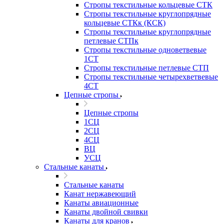
Стропы текстильные кольцевые СТК
Стропы текстильные круглопрядные
кольцевые СТКк (КСК)
Стропы текстильные круглопрядные
петлевые СТПк
Стропы текстильные одноветвевые
1СТ
Стропы текстильные петлевые СТП
Стропы текстильные четырехветвевые
4СТ
Цепные стропы
Цепные стропы
1СЦ
2СЦ
4СЦ
ВЦ
УСЦ
Стальные канаты
Стальные канаты
Канат нержавеющий
Канаты авиационные
Канаты двойной свивки
Канаты для кранов