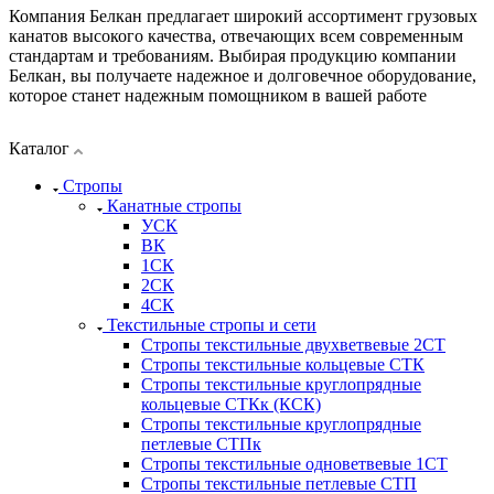
Компания Белкан предлагает широкий ассортимент грузовых
канатов высокого качества, отвечающих всем современным
стандартам и требованиям. Выбирая продукцию компании
Белкан, вы получаете надежное и долговечное оборудование,
которое станет надежным помощником в вашей работе
Каталог
Стропы
Канатные стропы
УСК
ВК
1СК
2СК
4СК
Текстильные стропы и сети
Стропы текстильные двухветвевые 2СТ
Стропы текстильные кольцевые СТК
Стропы текстильные круглопрядные
кольцевые СТКк (КСК)
Стропы текстильные круглопрядные
петлевые СТПк
Стропы текстильные одноветвевые 1СТ
Стропы текстильные петлевые СТП