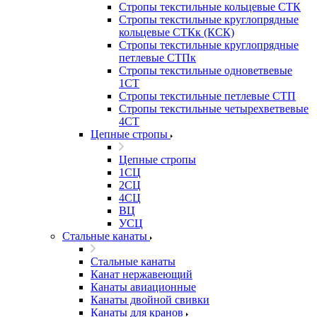
Стропы текстильные кольцевые СТК
Стропы текстильные круглопрядные
кольцевые СТКк (КСК)
Стропы текстильные круглопрядные
петлевые СТПк
Стропы текстильные одноветвевые
1СТ
Стропы текстильные петлевые СТП
Стропы текстильные четырехветвевые
4СТ
Цепные стропы
Цепные стропы
1СЦ
2СЦ
4СЦ
ВЦ
УСЦ
Стальные канаты
Стальные канаты
Канат нержавеющий
Канаты авиационные
Канаты двойной свивки
Канаты для кранов