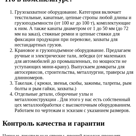
Грузозахватное оборудование. Категория включает
текстильные, канатные, цепные стропы любой длины и
грузоподъемности (от 100 кг до 100 т), комплектующие
к ним. А также канаты диаметром от 1 до 50 мм (до 72
мм на заказ), стяжные ремни и цепные стяжки для
фиксации продукции при перевозке, захваты для
нестандартных грузов.
Крановое и грузоподъемное оборудование. Предлагаем
ручные и электрические тали, лебедки (от маленьких
для автомобилей до промышленных, по мощности не
уступающих мини-крану). Выпускаем домкраты для
автосервисов, строительства, металлургии, траверсы для
длинномеров.
Такелаж. ( крюки, звенья, скобы, зажимы, талрепы, рым
болты и рым гайки, захваты.)
Отдельные детали, сборочные узлы и
металлоонструкции . Для этого у нас есть собственный
цех металлообработки с высокоточным оборудованием.
Работаем по чертежам и эскизам с указанием размеров.
Контроль качества и гарантии
Цепные, текстильные стропы, прочий такелаж проходят