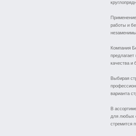
круглопрядн
Применение
работы и бе
незаменимы
Компания Бе
предлагает
качества и
Выбирая стр
профессион
варианта ст
В ассортим
для любых о
стремится 