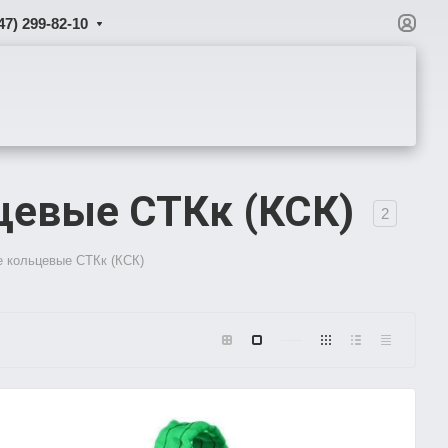
47) 299-82-10
цевые СТКк (КСК)
2
е кольцевые СТКк (КСК)