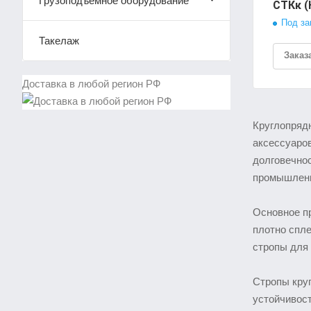
Грузоподъемное оборудование
СТКк (
Под за
Такелаж
Заказ
Доставка в любой регион РФ
Круглопряд
аксессуаров
долговечнос
промышленн
Основное пр
плотно спле
стропы для 
Стропы кру
устойчивос