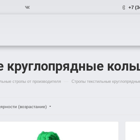
+7 (3
 круглопрядные коль
—
льные стропы от производителя
Стропы текстильные круглопрядны
ярности (возрастание)