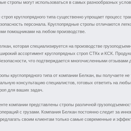
ые стропы могут использоваться в самых разнообразных услов
 строп круглопрядного типа существенно упрощает процесс тра
зопасность персонала. Круглопрядные стропы отличаются легко
ми помощниками на любом производстве.
лкан, которая специализируется на производстве грузоподъемн
 широкий ассортимент круглопрядных строп СТКк и КСК. Проду
 безопасности, что подтверждается многочисленными отзывами 
опы круглопрядного типа от компании Белкан, вы получаете не 
альную консультацию специалистов, готовых ответить на любы
роп для ваших задач.
енте компании представлены стропы различной грузоподъемност
пераций с грузами. Компания Белкан постоянно следит за инно
предлагать своим клиентам только самые современные и эффек