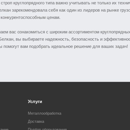
строп круглопрядного типа важно учитывать не только их техни
лкан зарекомендовала себя как один из лидеров на рынке гру
о конкурентоспособным ценам.
аем вас ознакомиться с широким ассортиментом круглопрядных
елкан, вы выбираете надежность, безопасность и эффективност
ы помогут вам подобрать идеальное решение для ваших задач!
Услуги
Металлообработка
Доставка
вание
Подбор оборудования