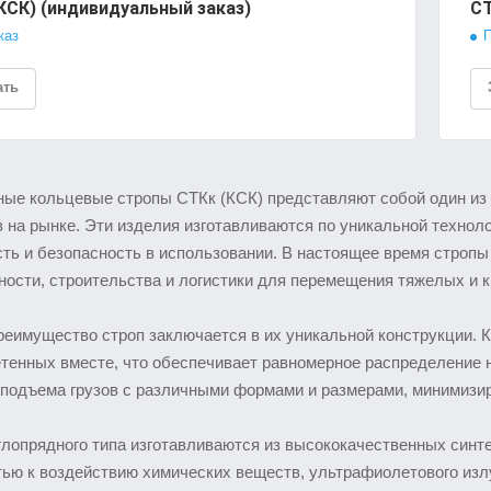
КСК) (индивидуальный заказ)
СТ
каз
П
ать
ные кольцевые стропы СТКк (КСК) представляют собой один из
 на рынке. Эти изделия изготавливаются по уникальной техноло
ть и безопасность в использовании. В настоящее время строп
ости, строительства и логистики для перемещения тяжелых и к
еимущество строп заключается в их уникальной конструкции. К
тенных вместе, что обеспечивает равномерное распределение н
подъема грузов с различными формами и размерами, минимизируя
глопрядного типа изготавливаются из высококачественных синт
тью к воздействию химических веществ, ультрафиолетового изл