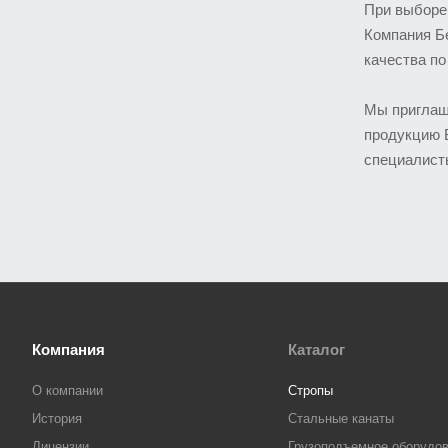
При выборе 
Компания Бе
качества п
Мы приглаш
продукцию Б
специалист
Компания
Каталог
О компании
Стропы
История
Стальные канаты
Лицензии
Грузоподъемное оборудо