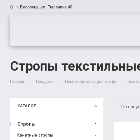
г. Белорецк, ул. Тюленина 40
Стропы текстильные
—
—
—
Главная
Продукты
Производство строп в Уфе
Тексти
КАТАЛОГ
По попул
Стропы
Канатные стропы