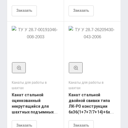
конструкции
6хЗ6(1+7+7/7+14)+1о.с.
Заказать
Заказать
ТУ У 28.7-00191046-
009-2003
Канаты для работы в
Канаты для работы в
шахтах
шахтах
Канат стальной
Канат стальной
оцинкованный
двойной свивки типа
некрутящийся для
ЛК-РО конструкции
шахтных подъемных
6х36(1+7+7/7+14)+6х7(1+6)+1о
установок
ТУ У 28.7-26209430-
уравновешивающийся
043-2006
Заказать
Заказать