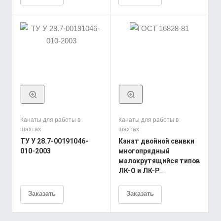
конструкции
18х7(1+6)+6х7(1+6)/6х6(1+5)+6х7(1+6)+1х19(1+6+6/6)
ТУ У 28.7-00191046-
008-2003
Канаты для работы в
Канаты для работы в
шахтах
шахтах
ТУ У 28.7-00191046-
Канат двойной свивки
010-2003
многопрядный
малокрутящийся типов
ЛК-О и ЛК-Р
конструкции
12х7(1+6)+6х19(1+6+6/6)+1
Заказать
Заказать
о.с. ГОСТ 16828-81