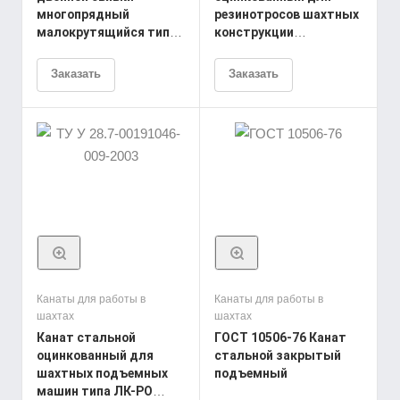
многопрядный
резинотросов шахтных
малокрутящийся типа
конструкции
ЛК-РО конструкции
6х19(1+6+6/6)+1х19(1+6+6/6)
12х36(1+7+7/7+14)+6х36(1+7+7/7+14)+1о.с.
ТУ У 28.7-00191046-
Заказать
Заказать
ГОСТ 16827-81
022-2007
Канаты для работы в
Канаты для работы в
шахтах
шахтах
Канат стальной
ГОСТ 10506-76 Канат
оцинкованный для
стальной закрытый
шахтных подъемных
подъемный
машин типа ЛК-РО