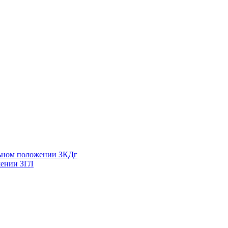
льном положении ЗКДг
жении ЗГЛ