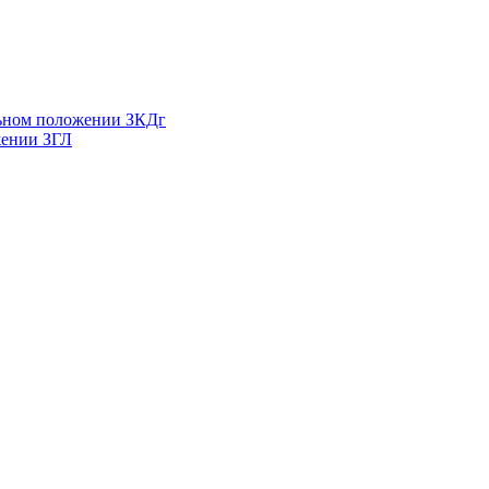
льном положении ЗКДг
жении ЗГЛ