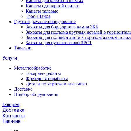
Канаты для работы в шахтах
Канаты одинарной свивки
Канаты талевые
Трос-Шайба
Грузоподъемное оборудование
Захваты для бордюрного камня ЗКБ
Захваты для подъема круглых деталей в горизонта
Захваты для подъема листа в горизонтальном поло
Захваты для рулонов стали ЗРС1
Такелаж
Услуги
Металлообработка
Токарные работы
Фрезерная обработка
Детали по чертежам заказчика
Доставка
Подбор оборудования
Галерея
Доставка
Контакты
Наличие