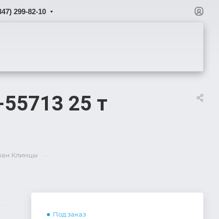
347) 299-82-10
-55713 25 т
—
кран Клинцы
Под заказ