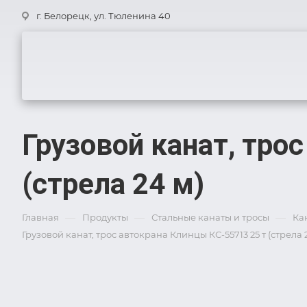
г. Белорецк, ул. Тюленина 40
Грузовой канат, тро
(стрела 24 м)
—
—
—
Главная
Продукты
Стальные канаты и тросы
Ка
Грузовой канат, трос автокрана Клинцы КС-55713 25 т (стрела 