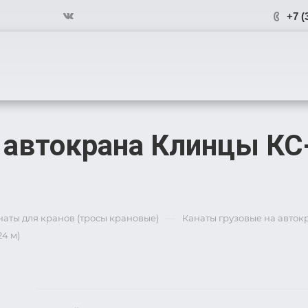
+7 (
с автокрана Клинцы КС
—
наты для кранов (тросы крановые)
Канаты грузовые на авто
24 м)