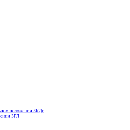
льном положении ЗКДг
жении ЗГЛ