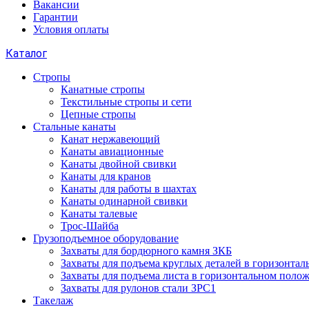
Вакансии
Гарантии
Условия оплаты
Каталог
Стропы
Канатные стропы
Текстильные стропы и сети
Цепные стропы
Стальные канаты
Канат нержавеющий
Канаты авиационные
Канаты двойной свивки
Канаты для кранов
Канаты для работы в шахтах
Канаты одинарной свивки
Канаты талевые
Трос-Шайба
Грузоподъемное оборудование
Захваты для бордюрного камня ЗКБ
Захваты для подъема круглых деталей в горизонта
Захваты для подъема листа в горизонтальном поло
Захваты для рулонов стали ЗРС1
Такелаж