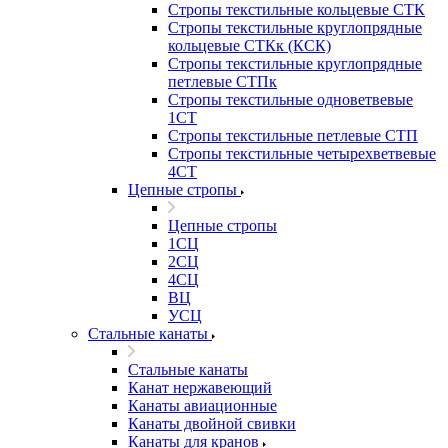
Стропы текстильные кольцевые СТК
Стропы текстильные круглопрядные
кольцевые СТКк (КСК)
Стропы текстильные круглопрядные
петлевые СТПк
Стропы текстильные одноветвевые
1СТ
Стропы текстильные петлевые СТП
Стропы текстильные четырехветвевые
4СТ
Цепные стропы
Цепные стропы
1СЦ
2СЦ
4СЦ
ВЦ
УСЦ
Стальные канаты
Стальные канаты
Канат нержавеющий
Канаты авиационные
Канаты двойной свивки
Канаты для кранов