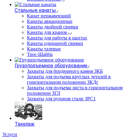
Стальные канаты
Канат нержавеющий
Канаты авиационные
Канаты двойной свивки
Канаты для кранов
Канаты для работы в шахтах
Канаты одинарной свивки
Канаты талевые
Трос-Шайба
Грузоподъемное оборудование
Захваты для бордюрного камня ЗКБ
Захваты для подъема круглых деталей в
горизонтальном положении ЗКДг
Захваты для подъема листа в горизонтальном
положении ЗГЛ
Захваты для рулонов стали ЗРС1
Такелаж
Услуги