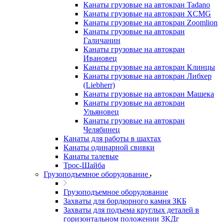
Канаты грузовые на автокран Tadano
Канаты грузовые на автокран XCMG
Канаты грузовые на автокран Zoomlion
Канаты грузовые на автокран
Галичанин
Канаты грузовые на автокран
Ивановец
Канаты грузовые на автокран Клинцы
Канаты грузовые на автокран Либхер
(Liebherr)
Канаты грузовые на автокран Машека
Канаты грузовые на автокран
Ульяновец
Канаты грузовые на автокран
Челябинец
Канаты для работы в шахтах
Канаты одинарной свивки
Канаты талевые
Трос-Шайба
Грузоподъемное оборудование
Грузоподъемное оборудование
Захваты для бордюрного камня ЗКБ
Захваты для подъема круглых деталей в
горизонтальном положении ЗКДг