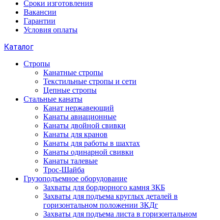
Сроки изготовления
Вакансии
Гарантии
Условия оплаты
Каталог
Стропы
Канатные стропы
Текстильные стропы и сети
Цепные стропы
Стальные канаты
Канат нержавеющий
Канаты авиационные
Канаты двойной свивки
Канаты для кранов
Канаты для работы в шахтах
Канаты одинарной свивки
Канаты талевые
Трос-Шайба
Грузоподъемное оборудование
Захваты для бордюрного камня ЗКБ
Захваты для подъема круглых деталей в
горизонтальном положении ЗКДг
Захваты для подъема листа в горизонтальном