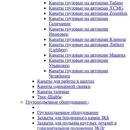
Канаты грузовые на автокран Tadano
Канаты грузовые на автокран XCMG
Канаты грузовые на автокран Zoomlion
Канаты грузовые на автокран
Галичанин
Канаты грузовые на автокран
Ивановец
Канаты грузовые на автокран Клинцы
Канаты грузовые на автокран Либхер
(Liebherr)
Канаты грузовые на автокран Машека
Канаты грузовые на автокран
Ульяновец
Канаты грузовые на автокран
Челябинец
Канаты для работы в шахтах
Канаты одинарной свивки
Канаты талевые
Трос-Шайба
Грузоподъемное оборудование
Грузоподъемное оборудование
Захваты для бордюрного камня ЗКБ
Захваты для подъема круглых деталей в
горизонтальном положении ЗКДг