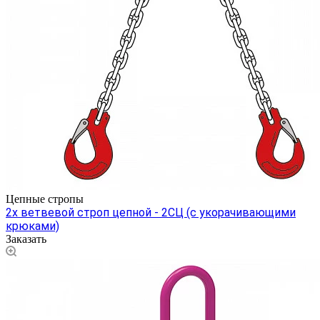
Цепные стропы
2х ветвевой строп цепной - 2СЦ (с укорачивающими
крюками)
Заказать