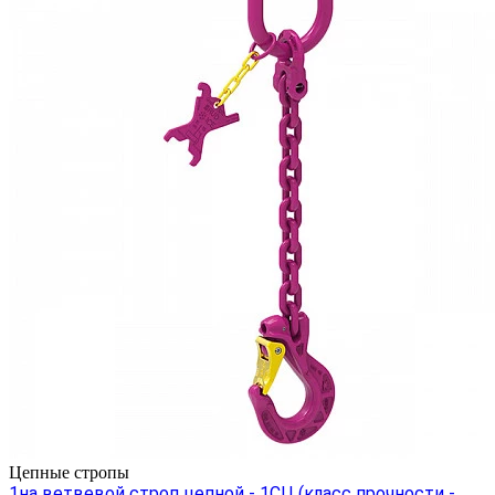
Цепные стропы
1на ветвевой строп цепной - 1СЦ (класс прочности -