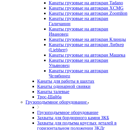
Канаты грузовые на автокран Tadano
Канаты грузовые на автокран XCMG
Канаты грузовые на автокран Zoomlion
Канаты грузовые на автокран
Галичанин
Канаты грузовые на автокран
Ивановец
Канаты грузовые на автокран Клинцы
Канаты грузовые на автокран Либхер
(Liebherr)
Канаты грузовые на автокран Машека
Канаты грузовые на автокран
Ульяновец
Канаты грузовые на автокран
Челябинец
Канаты для работы в шахтах
Канаты одинарной свивки
Канаты талевые
Трос-Шайба
Грузоподъемное оборудование
Грузоподъемное оборудование
Захваты для бордюрного камня ЗКБ
Захваты для подъема круглых деталей в
горизонтальном положении ЗКДг