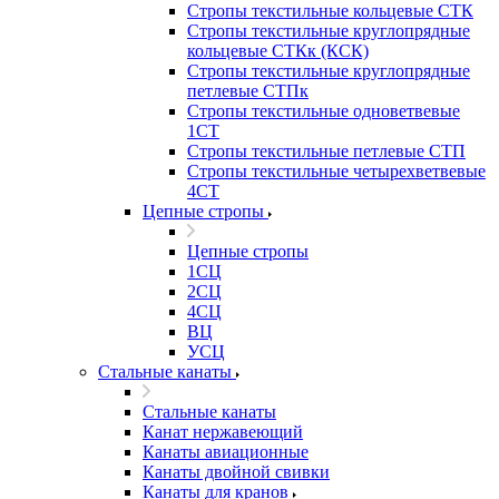
Стропы текстильные кольцевые СТК
Стропы текстильные круглопрядные
кольцевые СТКк (КСК)
Стропы текстильные круглопрядные
петлевые СТПк
Стропы текстильные одноветвевые
1СТ
Стропы текстильные петлевые СТП
Стропы текстильные четырехветвевые
4СТ
Цепные стропы
Цепные стропы
1СЦ
2СЦ
4СЦ
ВЦ
УСЦ
Стальные канаты
Стальные канаты
Канат нержавеющий
Канаты авиационные
Канаты двойной свивки
Канаты для кранов