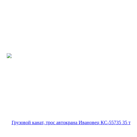
Канаты грузовые на автокран Ивановец
Грузовой канат, трос автокрана Ивановец
КС-3574 14 т
Заказать