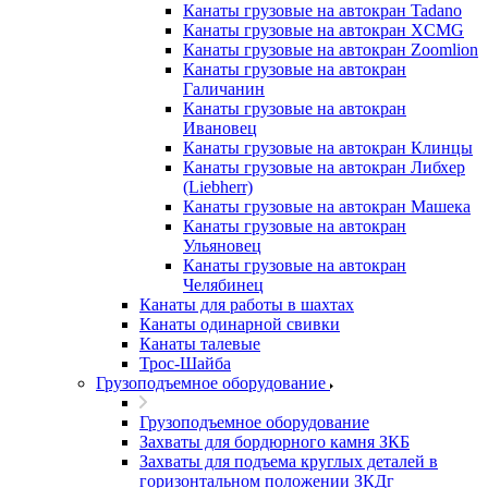
Канаты грузовые на автокран Tadano
Канаты грузовые на автокран XCMG
Канаты грузовые на автокран Zoomlion
Канаты грузовые на автокран
Галичанин
Канаты грузовые на автокран
Ивановец
Канаты грузовые на автокран Клинцы
Канаты грузовые на автокран Либхер
(Liebherr)
Канаты грузовые на автокран Машека
Канаты грузовые на автокран
Ульяновец
Канаты грузовые на автокран
Челябинец
Канаты для работы в шахтах
Канаты одинарной свивки
Канаты талевые
Трос-Шайба
Грузоподъемное оборудование
Грузоподъемное оборудование
Захваты для бордюрного камня ЗКБ
Захваты для подъема круглых деталей в
горизонтальном положении ЗКДг