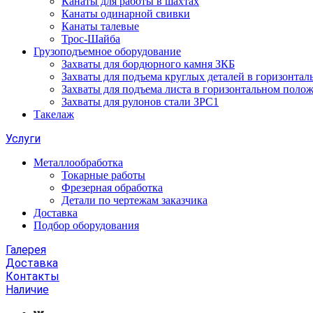
Канаты для работы в шахтах
Канаты одинарной свивки
Канаты талевые
Трос-Шайба
Грузоподъемное оборудование
Захваты для бордюрного камня ЗКБ
Захваты для подъема круглых деталей в горизонта
Захваты для подъема листа в горизонтальном поло
Захваты для рулонов стали ЗРС1
Такелаж
Услуги
Металлообработка
Токарные работы
Фрезерная обработка
Детали по чертежам заказчика
Доставка
Подбор оборудования
Галерея
Доставка
Контакты
Наличие