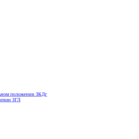
льном положении ЗКДг
жении ЗГЛ