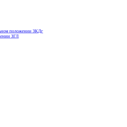
льном положении ЗКДг
жении ЗГЛ