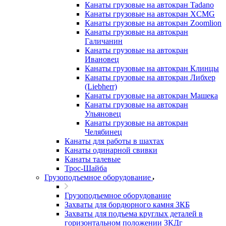
Канаты грузовые на автокран Tadano
Канаты грузовые на автокран XCMG
Канаты грузовые на автокран Zoomlion
Канаты грузовые на автокран
Галичанин
Канаты грузовые на автокран
Ивановец
Канаты грузовые на автокран Клинцы
Канаты грузовые на автокран Либхер
(Liebherr)
Канаты грузовые на автокран Машека
Канаты грузовые на автокран
Ульяновец
Канаты грузовые на автокран
Челябинец
Канаты для работы в шахтах
Канаты одинарной свивки
Канаты талевые
Трос-Шайба
Грузоподъемное оборудование
Грузоподъемное оборудование
Захваты для бордюрного камня ЗКБ
Захваты для подъема круглых деталей в
горизонтальном положении ЗКДг